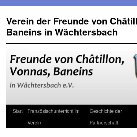
Verein der Freunde von Châtil
Baneins in Wächtersbach
Zum
Start
Französischunterricht im
Geschichte der
Inhalt
Verein
Partnerschaft
springen