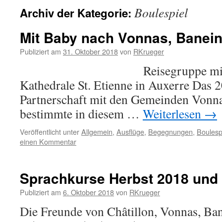
Boulespiel
Archiv der Kategorie:
Mit Baby nach Vonnas, Banei
Publiziert am
31. Oktober 2018
von
RKrueger
Reisegruppe mit Baby
Kathedrale St. Etienne in Auxerre Das 
Partnerschaft mit den Gemeinden Vonn
bestimmte in diesem …
Weiterlesen
→
Veröffentlicht unter
Allgemein
,
Ausflüge
,
Begegnungen
,
Boulesp
einen Kommentar
Sprachkurse Herbst 2018 und 
Publiziert am
6. Oktober 2018
von
RKrueger
Die Freunde von Châtillon, Vonnas, Ba