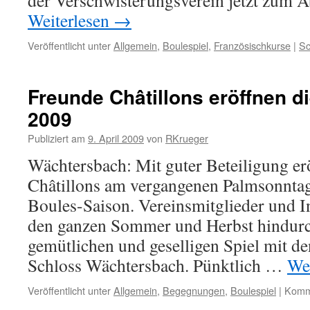
der Verschwisterungsverein jetzt zum 
Weiterlesen
→
Veröffentlicht unter
Allgemein
,
Boulespiel
,
Französischkurse
|
Sc
Freunde Châtillons eröffnen d
2009
Publiziert am
9. April 2009
von
RKrueger
Wächtersbach: Mit guter Beteiligung er
Châtillons am vergangenen Palmsonntag 
Boules-Saison. Vereinsmitglieder und Int
den ganzen Sommer und Herbst hindurc
gemütlichen und geselligen Spiel mit 
Schloss Wächtersbach. Pünktlich …
We
Veröffentlicht unter
Allgemein
,
Begegnungen
,
Boulespiel
|
Komme