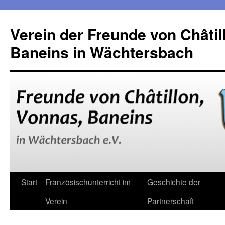
Verein der Freunde von Châtil
Baneins in Wächtersbach
Zum
Start
Französischunterricht im
Geschichte der
Inhalt
Verein
Partnerschaft
springen