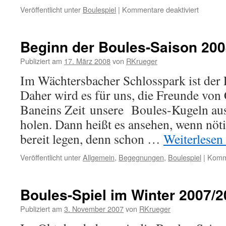
für
Veröffentlicht unter
Boulespiel
|
Kommentare deaktiviert
Boules-
Spiel
am
Beginn der Boules-Saison 20
Sonntag
8.
Publiziert am
17. März 2008
von
RKrueger
Juni
Im Wächtersbacher Schlosspark ist der 
2008,
16:30
Daher wird es für uns, die Freunde von
Uhr
Baneins Zeit unsere Boules-Kugeln au
holen. Dann heißt es ansehen, wenn nöt
bereit legen, denn schon …
Weiterlesen
Veröffentlicht unter
Allgemein
,
Begegnungen
,
Boulespiel
|
Komme
Boules-Spiel im Winter 2007/
Publiziert am
3. November 2007
von
RKrueger