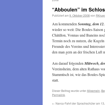
“Abboulen” im Schlos
Publiziert am
9. Oktober 2008
von
RKrue
Am kommenden
Sonntag, dem
12.
wieder so weit: Die Boules-Saison g
Châtillon, Vonnas und Baneins noc
Termin noch zu nutzen, die Kugeln f
Freunde des Vereins und Interessier
den man gern an der frischen Luft m
Am darauf folgenden
Mittwoch, de
Vereinsheim, dem alten Rathaus v
Stammtisch ist, wie das Boules-Spi
statt.
Dieser Beitrag wurde unter
Allgemein
,
Be
Permalink
.
←
Nancy-Fahrt der Sprachschüler am 13