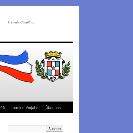
Freunde Châtillons
026
Termine Vorjahre
Über uns