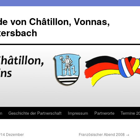
de von Châtillon, Vonnas,
tersbach
in
Geschichte der Partnerschaft
Impressum
Partnerorte
Termine 2
./14 Dezember
Französischer Abend 2008
→