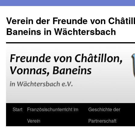
Verein der Freunde von Châtil
Baneins in Wächtersbach
Zum
Start
Französischunterricht im
Geschichte der
Inhalt
Verein
Partnerschaft
springen