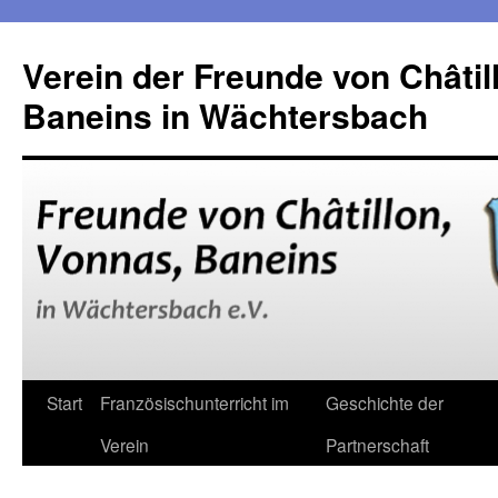
Verein der Freunde von Châtil
Baneins in Wächtersbach
Zum
Start
Französischunterricht im
Geschichte der
Inhalt
Verein
Partnerschaft
springen