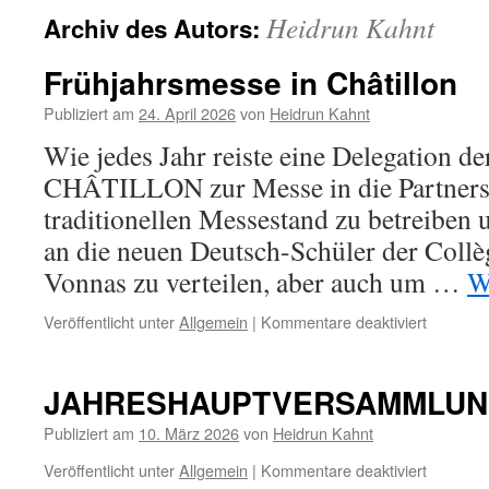
Heidrun Kahnt
Archiv des Autors:
Frühjahrsmesse in Châtillon
Publiziert am
24. April 2026
von
Heidrun Kahnt
Wie jedes Jahr reiste eine Delegatio
CHÂTILLON zur Messe in die Partnerst
traditionellen Messestand zu betreiben
an die neuen Deutsch-Schüler der Collè
Vonnas zu verteilen, aber auch um …
W
für
Veröffentlicht unter
Allgemein
|
Kommentare deaktiviert
Frühjah
in
Châtillon
JAHRESHAUPTVERSAMMLU
Publiziert am
10. März 2026
von
Heidrun Kahnt
für
Veröffentlicht unter
Allgemein
|
Kommentare deaktiviert