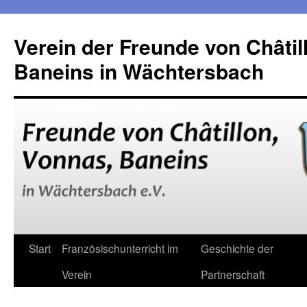
Verein der Freunde von Châtil
Baneins in Wächtersbach
Zum
Start
Französischunterricht im
Geschichte der
Inhalt
Verein
Partnerschaft
springen