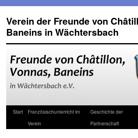
Verein der Freunde von Châtil
Baneins in Wächtersbach
Zum
Start
Französischunterricht im
Geschichte der
Inhalt
Verein
Partnerschaft
springen