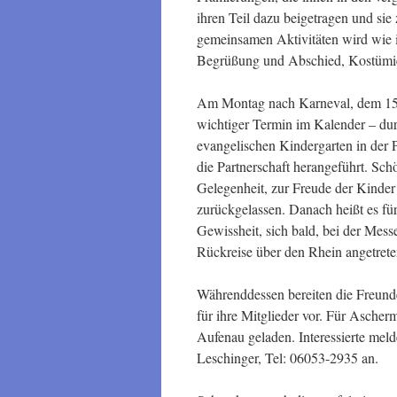
ihren Teil dazu beigetragen und sie
gemeinsamen Aktivitäten wird wie i
Begrüßung und Abschied, Kostümier
Am Montag nach Karneval, dem 15. 
wichtiger Termin im Kalender – du
evangelischen Kindergarten in der 
die Partnerschaft herangeführt. Sc
Gelegenheit, zur Freude der Kinder
zurückgelassen. Danach heißt es fü
Gewissheit, sich bald, bei der Mess
Rückreise über den Rhein angetrete
Währenddessen bereiten die Freunde 
für ihre Mitglieder vor. Für Asche
Aufenau geladen. Interessierte meld
Leschinger, Tel: 06053-2935 an.