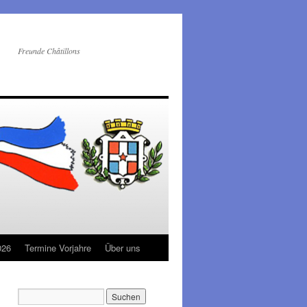
Freunde Châtillons
026
Termine Vorjahre
Über uns