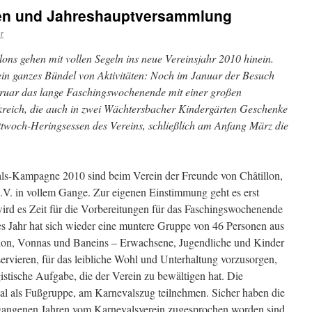
sen und Jahreshauptversammlung
r
ons gehen mit vollen Segeln ins neue Vereinsjahr 2010 hinein.
ein ganzes Bündel von Aktivitäten: Noch im Januar der Besuch
ruar das lange Faschingswochenende mit einer großen
reich, die auch in zwei Wächtersbacher Kindergärten Geschenke
ttwoch-Heringsessen des Vereins, schließlich am Anfang März die
als-Kampagne 2010 sind beim Verein der Freunde von Châtillon,
V. in vollem Gange. Zur eigenen Einstimmung geht es erst
ird es Zeit für die Vorbereitungen für das Faschingswochenende
es Jahr hat sich wieder eine muntere Gruppe von 46 Personen aus
lon, Vonnas und Baneins – Erwachsene, Jugendliche und Kinder
servieren, für das leibliche Wohl und Unterhaltung vorzusorgen,
gistische Aufgabe, die der Verein zu bewältigen hat. Die
al als Fußgruppe, am Karnevalszug teilnehmen. Sicher haben die
rgangenen Jahren vom Karnevalsverein zugesprochen worden sind