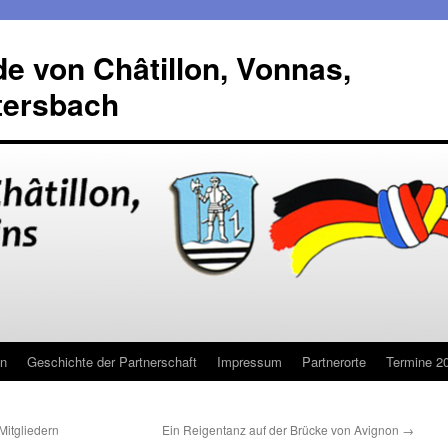
de von Châtillon, Vonnas,
tersbach
in
Geschichte der Partnerschaft
Impressum
Partnerorte
Termine 2
itgliedern
Ein Reigentanz auf der Brücke von Avignon
→