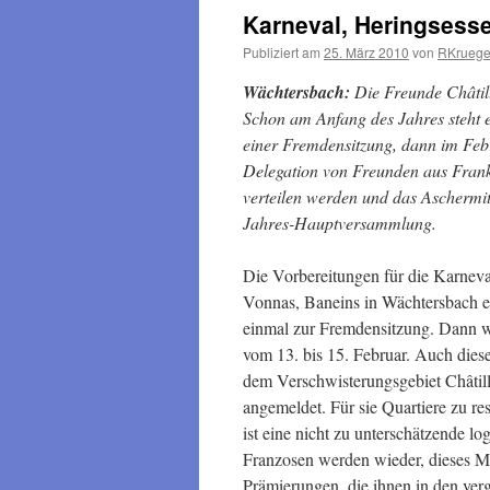
Karneval, Heringses
Publiziert am
25. März 2010
von
RKruege
Wächtersbach:
Die Freunde Châtill
Schon am Anfang des Jahres steht 
einer Fremdensitzung, dann im Feb
Delegation von Freunden aus Frank
verteilen werden und das Aschermi
Jahres-Hauptversammlung.
Die Vorbereitungen für die Karnev
Vonnas, Baneins in Wächtersbach e.
einmal zur Fremdensitzung. Dann w
vom 13. bis 15. Februar. Auch dies
dem Verschwisterungsgebiet Châtil
angemeldet. Für sie Quartiere zu re
ist eine nicht zu unterschätzende lo
Franzosen werden wieder, dieses M
Prämierungen, die ihnen in den ve