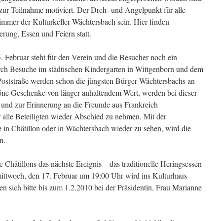
 zur Teilnahme motiviert. Der Dreh- und Angelpunkt für alle
mmer der Kulturkeller Wächtersbach sein. Hier finden
ung, Essen und Feiern statt.
Februar steht für den Verein und die Besucher noch ein
rch Besuche im städtischen Kindergarten in Wittgenborn und dem
Poststraße werden schon die jüngsten Bürger Wächtersbachs an
höne Geschenke von länger anhaltendem Wert, werden bei dieser
 und zur Erinnerung an die Freunde aus Frankreich
r alle Beteiligten wieder Abschied zu nehmen. Mit der
e in Châtillon oder in Wächtersbach wieder zu sehen, wird die
n.
Châtillons das nächste Ereignis – das traditionelle Heringsessen
rmittwoch, den 17. Februar um 19:00 Uhr wird ins Kulturhaus
en sich bitte bis zum 1.2.2010 bei der Präsidentin, Frau Marianne