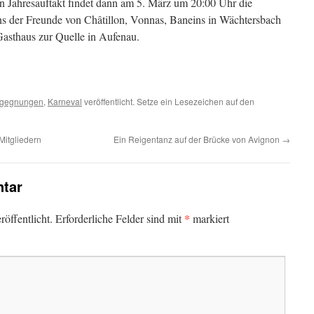
n Jahresauftakt findet dann am 5. März um 20:00 Uhr die
s der Freunde von Châtillon, Vonnas, Baneins in Wächtersbach
 Gasthaus zur Quelle in Aufenau.
gegnungen
,
Karneval
veröffentlicht. Setze ein Lesezeichen auf den
itgliedern
Ein Reigentanz auf der Brücke von Avignon
→
tar
*
öffentlicht.
Erforderliche Felder sind mit
markiert