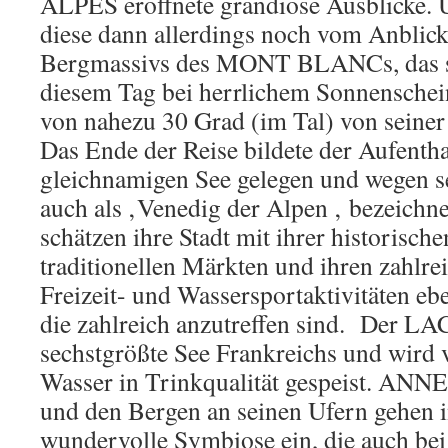
ALPES eröffnete grandiose Ausblicke. 
diese dann allerdings noch vom Anblick
Bergmassivs des MONT BLANCs, das s
diesem Tag bei herrlichem Sonnensche
von nahezu 30 Grad (im Tal) von seiner 
Das Ende der Reise bildete der Aufent
gleichnamigen See gelegen und wegen s
auch als ‚Venedig der Alpen ‚ bezeichn
schätzen ihre Stadt mit ihrer historische
traditionellen Märkten und ihren zahlr
Freizeit- und Wassersportaktivitäten eb
die zahlreich anzutreffen sind. Der 
sechstgrößte See Frankreichs und wird 
Wasser in Trinkqualität gespeist. ANN
und den Bergen an seinen Ufern gehen i
wundervolle Symbiose ein, die auch 