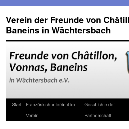
Verein der Freunde von Châtil
Baneins in Wächtersbach
Zum
Start
Französischunterricht im
Geschichte der
Inhalt
Verein
Partnerschaft
springen